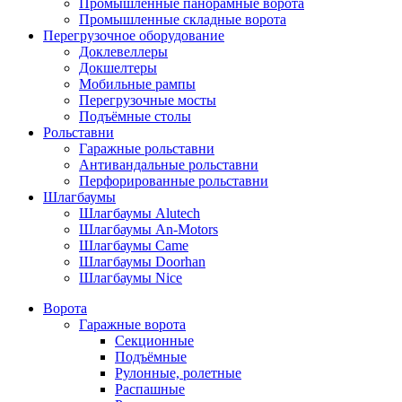
Промышленные панорамные ворота
Промышленные складные ворота
Перегрузочное оборудование
Доклевеллеры
Докшелтеры
Мобильные рампы
Перегрузочные мосты
Подъёмные столы
Рольставни
Гаражные рольставни
Антивандальные рольставни
Перфорированные рольставни
Шлагбаумы
Шлагбаумы Alutech
Шлагбаумы An-Motors
Шлагбаумы Came
Шлагбаумы Doorhan
Шлагбаумы Nice
Ворота
Гаражные ворота
Секционные
Подъёмные
Рулонные, ролетные
Распашные