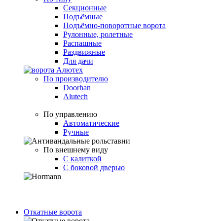
Секционные
Подъёмные
Подъёмно-поворотные ворота
Рулонные, ролетные
Распашные
Раздвижные
Для дачи
По производителю
Doorhan
Alutech
По управлению
Автоматические
Ручные
По внешнему виду
С калиткой
С боковой дверью
Откатные ворота