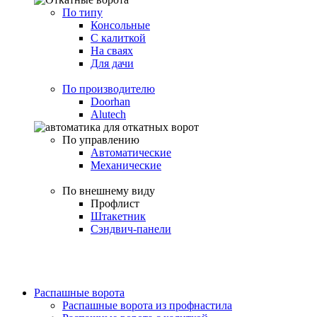
По типу
Консольные
С калиткой
На сваях
Для дачи
По производителю
Doorhan
Alutech
По управлению
Автоматические
Механические
По внешнему виду
Профлист
Штакетник
Сэндвич-панели
Распашные ворота
Распашные ворота из профнастила