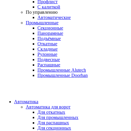
Профлист
С калиткой
По управлению
Автоматические
Промышленные
Секционные
Панорамные
Подъёмные
Откатные
Складные
Рулонные
Подвесные
Распашные
Промышленные Alutech
Промышленные Doorhan
Автоматика
Автоматика для ворот
Для откатных
Для промышленных
Для распашных
Для секционных