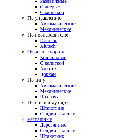
Раздвижные
С дверью
С калиткой
По управлению
Автоматические
Механические
По производителю
Doorhan
Alutech
Откатные ворота
Консольные
С калиткой
Алютех
Дорхан
По типу
Автоматические
Механические
На сваях
По внешнему виду
Штакетник
Сэндвич-панели
Распашные
Деревянные
Сендвич-панели
Штакетник