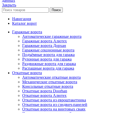
данных
Закрыть
Поиск
Навигация
Каталог ворот
Гаражные ворота
Автоматические гаражные ворота
Гаражные ворота Алютех
Гаражные ворота Дорхан
Гаражные секционные ворота
Подъёмные ворота для гаража
Рулонные ворота для гаража
Раздвижные ворота для гаража
Распашные ворота для гаража
Откатные ворота
Автоматические откатные ворота
Механические откатные ворота
Консольные откатные ворота
Откатные ворота Doorhan
Откатные ворота Алютех
Откатные ворота из евроштакетника
Откатные ворота из сэндвич-панелей
Откатные ворота на винтовых сваях