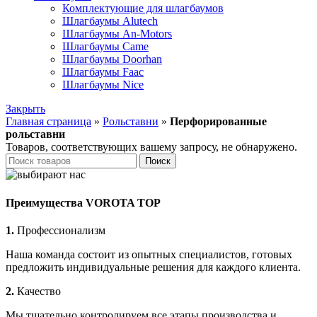
Комплектующие для шлагбаумов
Шлагбаумы Alutech
Шлагбаумы An-Motors
Шлагбаумы Came
Шлагбаумы Doorhan
Шлагбаумы Faac
Шлагбаумы Nice
Закрыть
Главная страница
»
Рольставни
»
Перфорированные
рольставни
Товаров, соответствующих вашему запросу, не обнаружено.
Поиск
Преимущества VOROTA TOP
1.
Профессионализм
Наша команда состоит из опытных специалистов, готовых
предложить индивидуальные решения для каждого клиента.
2.
Качество
Мы тщательно контролируем все этапы производства и