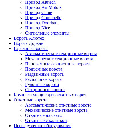
Привод Alutech
Привод An-Motors
Привод Came
Привод Comunello
Привод Doorhan
Привод Nice
Сигнальные элементы
Ворота Алютех
Ворота Дорхан
Гаражные ворота
Автоматические секционные ворота
Механические секционные ворота
Панорамные секционные ворота
Подъемные ворота
Раздвижные ворота
Распашные ворота
Рулонные ворота
Секционные ворота
Комплектующие для откатных ворот
Откатные ворота
Автоматические откатные ворота
Механические откатные ворота
Откатные на сваях
Откатные с калиткой
Перегрузочное оборудование